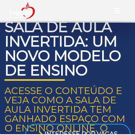
SALA DE AULA
INVERTIDA: UM
NOVO MODELO
DE ENSINO
ACESSE O CONTEÚDO E
VEJA COMO A SALA DE
AULA INVERTIDA TEM
GANHADO ESPAÇO COM
O ENSINO ONLINE. O
INTERESSE POR VAGAS