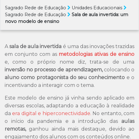
QUE FAZ O ALUNO SE
Sagrado Rede de Educação
Unidades Educacionais
TORNAR PROTAGONISTA
Sagrado Rede de Educação
Sala de aula invertida: um
DO CONHECIMENTO?
novo modelo de ensino
A
sala de aula invertida
é uma das inovações trazidas
em conjunto com as
metodologias ativas de ensino
e, como o próprio nome diz, trata-se de uma
inversão no processo de aprendizagem,
colocando o
aluno como protagonista do seu conhecimento
e o
incentivando a interagir com o tema.
Este modelo de ensino já vinha sendo aplicado em
diversas escolas, adaptando a educação à realidade
da
era digital e hiperconectividade.
No entanto, com
o início da pandemia e a introdução das
aulas
remotas,
ganhou ainda mais destaque, devido ao
engajamento dos alunos com os conteúdos online.