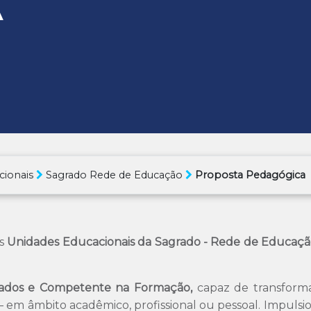
A
cionais
Sagrado Rede de Educação
Proposta Pedagógica
as
Unidades Educacionais da Sagrado - Rede de Educaç
tados e Competente na Formação,
capaz de transforma
– em âmbito acadêmico, profissional ou pessoal. Impulsio