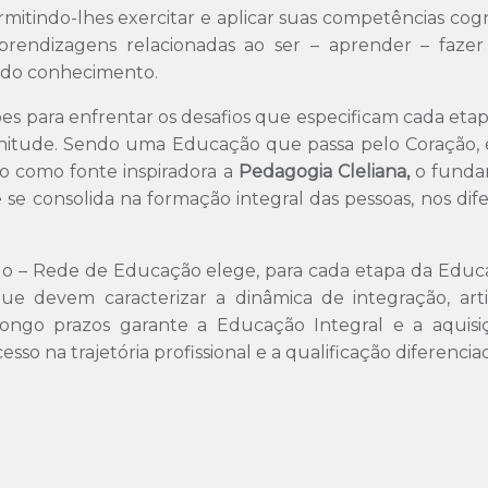
mitindo-lhes exercitar e aplicar suas competências cognit
prendizagens relacionadas ao ser – aprender – fazer 
o do conhecimento.
es para enfrentar os desafios que especificam cada et
lenitude. Sendo uma Educação que passa pelo Coração
do como fonte inspiradora a
Pedagogia Cleliana,
o fundam
 e se consolida na formação integral das pessoas, nos di
 – Rede de Educação elege, para cada etapa da Educaçã
e devem caracterizar a dinâmica de integração, art
longo prazos garante a Educação Integral e a aquis
esso na trajetória profissional e a qualificação diferenc