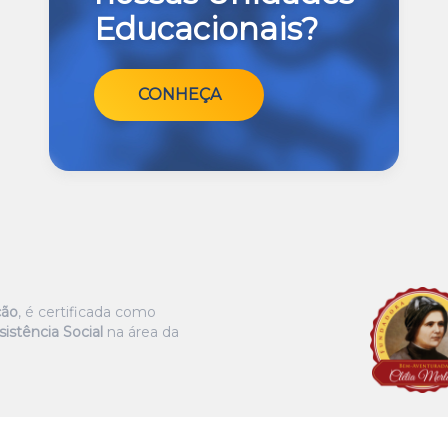
Educacionais?
CONHEÇA
ção
, é certificada como
istência Social
na área da