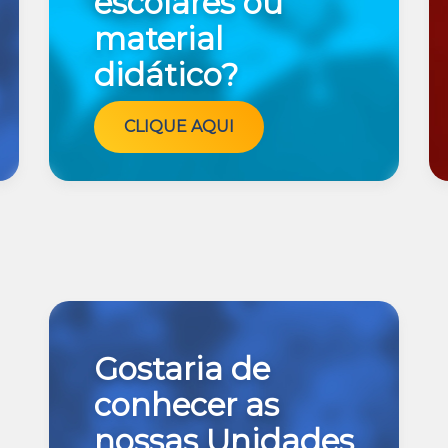
escolares ou
material
didático?
CLIQUE AQUI
Gostaria de
conhecer as
nossas Unidades