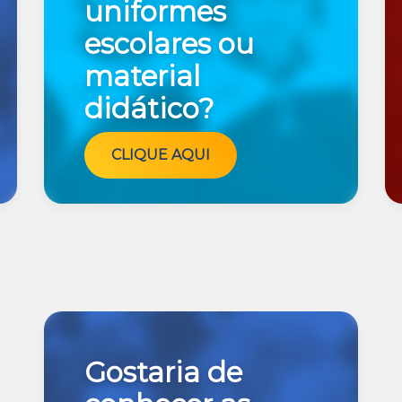
uniformes
escolares ou
material
didático?
CLIQUE AQUI
Gostaria de