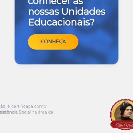
conhecer as
nossas Unidades
Educacionais?
CONHEÇA
ção
, é certificada como
istência Social
na área da