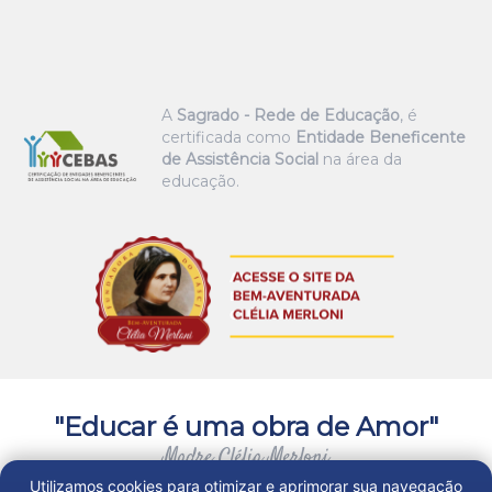
A
Sagrado - Rede de Educação
, é
certificada como
Entidade Beneficente
de Assistência Social
na área da
educação.
"Educar é uma obra de Amor"
Madre Clélia Merloni
Utilizamos cookies para otimizar e aprimorar sua navegação