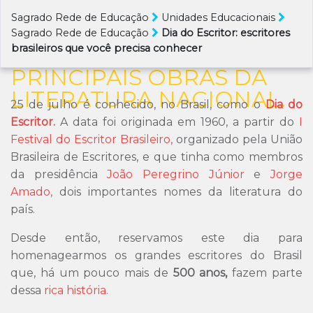
COMEMORE O DIA DO
Sagrado Rede de Educação
Unidades Educacionais
ESCRITOR
Sagrado Rede de Educação
Dia do Escritor: escritores
brasileiros que você precisa conhecer
RELEMBRANDO AS
PRINCIPAIS OBRAS DA
LITERATURA NACIONAL.
25 de julho é conhecido, no Brasil, como o
Dia do
Escritor.
A data foi originada em 1960, a partir do
I
Festival do Escritor Brasileiro,
organizado pela União
Brasileira de Escritores, e que tinha como membros
da presidência
João Peregrino Júnior
e
Jorge
Amado,
dois importantes nomes da literatura do
país.
Desde então, reservamos este dia para
homenagearmos os grandes escritores do Brasil
que, há um pouco mais de
500 anos,
fazem parte
dessa
rica história.