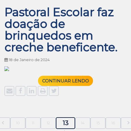
Pastoral Escolar faz
doação de
brinquedos em
creche beneficente.
18 de Janeiro de 2024
CONTINUAR LENDO
13
10
11
12
14
15
16