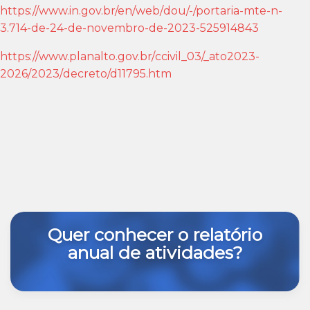
https://www.in.gov.br/en/web/
dou/-/portaria-mte-n-
3.714-de-
24-de-novembro-de-2023-
525914843
https://www.planalto.gov.br/
ccivil_03/_ato2023-
2026/2023/
decreto/d11795.htm
Quer conhecer o relatório
anual de atividades?