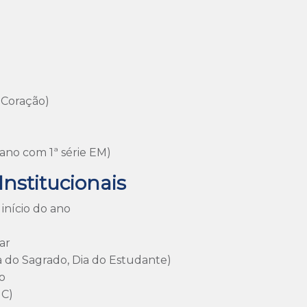
 Coração)
 ano com 1ª série EM)
nstitucionais
 início do ano
ar
do Sagrado, Dia do Estudante)
o
MC)