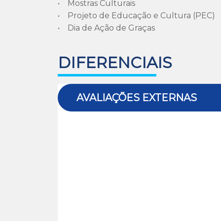
• Mostras Culturais
• Projeto de Educação e Cultura (PEC)
• Dia de Ação de Graças
DIFERENCIAIS
AVALIAÇÕES EXTERNAS
Canguru Sem Fronteira
Esta avaliação externa tem o objeti
desenvolver suas capacidades na resolu
É um evento Internacional de Matemát
(originando o nome) — que foi criado em
atenção dos países vizinhos. Este Projeto