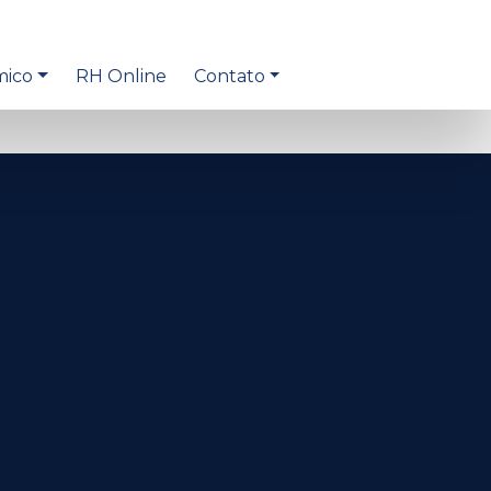
mico
RH Online
Contato