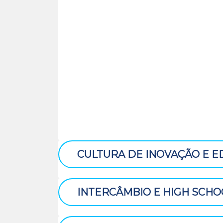
uma associação de membros representan
Grã-Bretanha, Hungria, Itália, Polônia, 
com representantes de 42 países e mais 
A prova possui níveis diferenciados de aco
com cinco alternativas, e questões em o
prova, questões fáceis; segundo terço, mé
são problemas criativos e recreativos e, 
estudantes. As provas são elaboradas 
matemáticos.
CULTURA DE INOVAÇÃO E 
INTERCÂMBIO E HIGH SCH