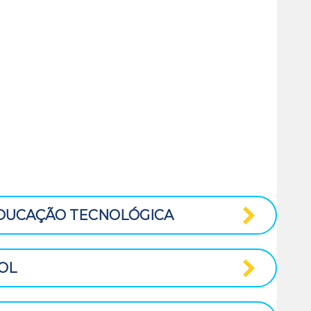
tes de 10 países, dentre eles Espanha, França,
Rússia e Eslovênia. Atualmente, a associação conta
de 5 milhões de participantes em todo o mundo.
rdo as séries escolares, contendo testes objetivos,
rdem de dificuldade crescente (primeiro terço da
dias e terceiro terço, mais difíceis). As questões
em uma boa parte da prova, acessíveis à maioria dos
por uma equipe internacional de professores e
EDUCAÇÃO TECNOLÓGICA
OOL