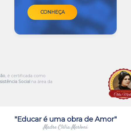
CONHEÇA
ção
, é certificada como
istência Social
na área da
"Educar é uma obra de Amor"
Madre Clélia Merloni