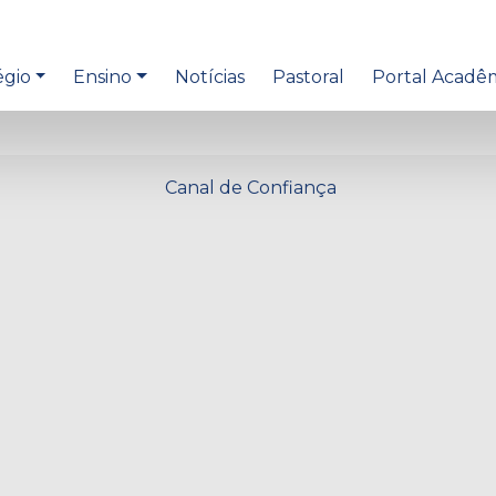
égio
Ensino
Notícias
Pastoral
Portal Acadê
Canal de Confiança