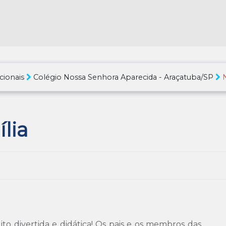
cionais
Colégio Nossa Senhora Aparecida - Araçatuba/SP
lia
to divertida e didática! Os pais e os membros das