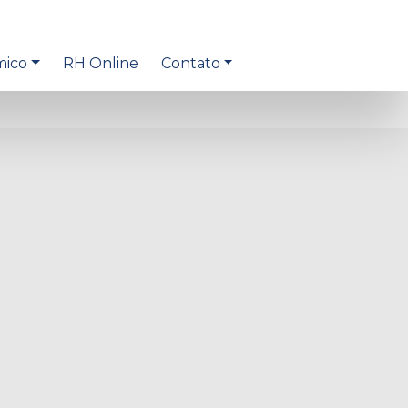
mico
RH Online
Contato