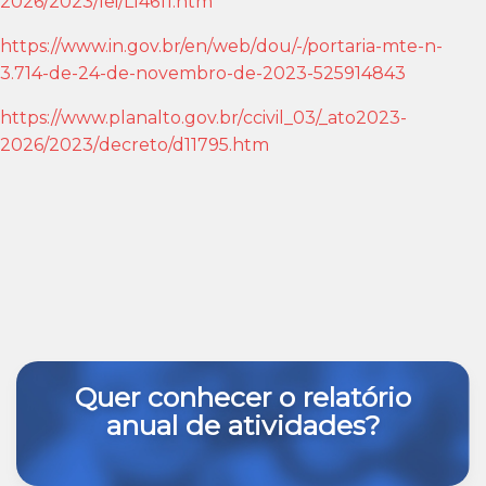
2026/2023/
lei/L14611.htm
https://www.in.gov.br/en/web/
dou/-/portaria-mte-n-
3.714-de-
24-de-novembro-de-2023-
525914843
https://www.planalto.gov.br/
ccivil_03/_ato2023-
2026/2023/
decreto/d11795.htm
Quer conhecer o relatório
anual de atividades?