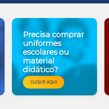
Precisa comprar
uniformes
escolares ou
material
didático?
CLIQUE AQUI