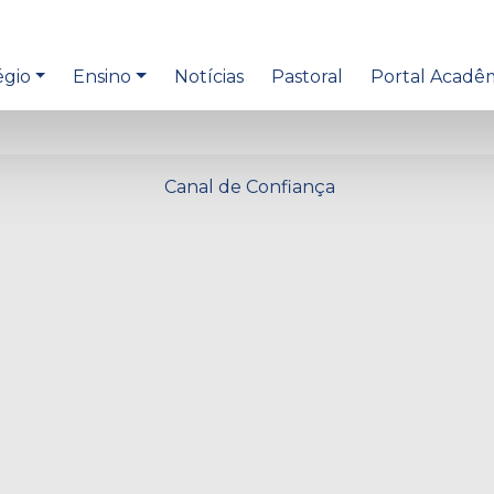
égio
Ensino
Notícias
Pastoral
Portal Acadê
Canal de Confiança