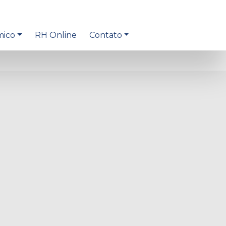
mico
RH Online
Contato