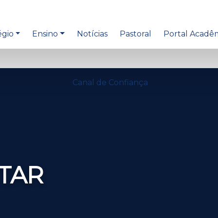
égio
Ensino
Notícias
Pastoral
Portal Acadê
Canal de Confiança
TAR