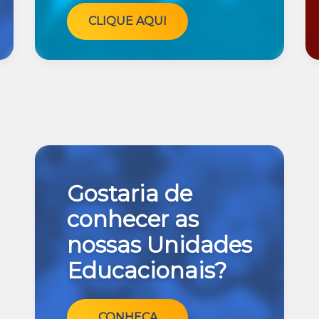
CLIQUE AQUI
Gostaria de
conhecer as
nossas Unidades
Educacionais?
CONHEÇA