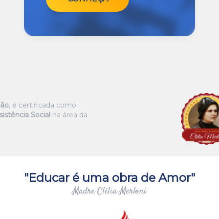
ção
, é certificada como
istência Social
na área da
"Educar é uma obra de Amor"
Madre Clélia Merloni