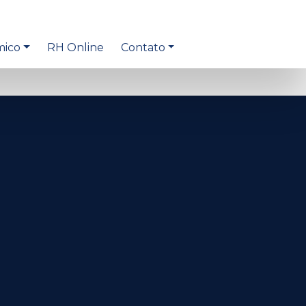
mico
RH Online
Contato