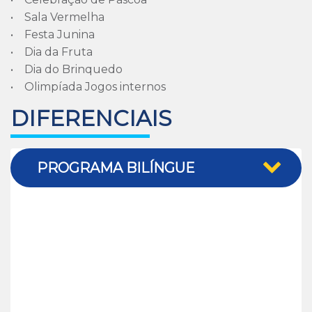
• Sala Vermelha
• Festa Junina
• Dia da Fruta
• Dia do Brinquedo
• Olimpíada Jogos internos
DIFERENCIAIS
PROGRAMA BILÍNGUE
Imagine uma solução educacional que desenvolva
as habilidades necessárias para os alunos se
tornarem bilíngues e terem mais oportunidades.
Assim é o
PES English
: uma solução que leva um
aprendizado imersivo da língua inglesa,
funcionando como diferencial para as escolas.