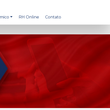
êmico
RH Online
Contato