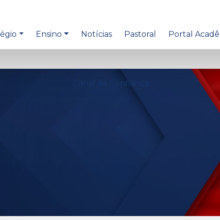
égio
Ensino
Notícias
Pastoral
Portal Acad
Canal de Confiança