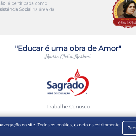
ção
, é certificada como
istência Social
na área da
"Educar é uma obra de Amor"
Madre Clélia Merloni
Trabalhe Conosco
 navegação no site. Todos os cookies, exceto os estritamente
Pers