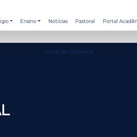
égio
Ensino
Notícias
Pastoral
Portal Acadê
Canal de Confiança
L