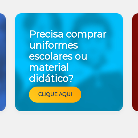
Precisa comprar
uniformes
escolares ou
material
didático?
CLIQUE AQUI