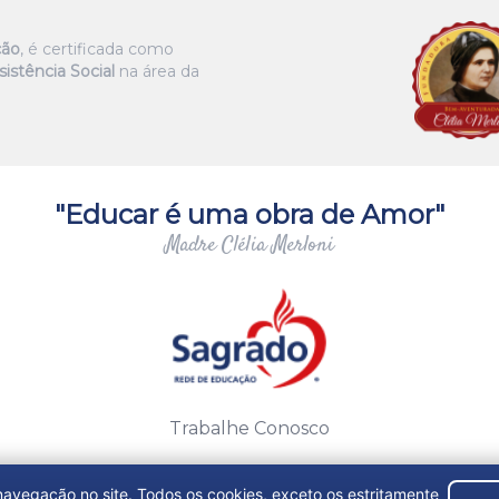
ção
, é certificada como
istência Social
na área da
"Educar é uma obra de Amor"
Madre Clélia Merloni
Trabalhe Conosco
 navegação no site. Todos os cookies, exceto os estritamente