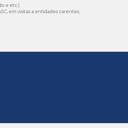
o e etc.)
C, em visitas a entidades carentes;