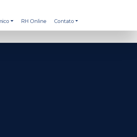
mico
RH Online
Contato