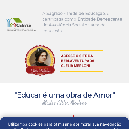
A
Sagrado - Rede de Educação
, é
certificada como
Entidade Beneficente
de Assistência Social
na área da
educação.
"Educar é uma obra de Amor"
Madre Clélia Merloni
Utilizamos cookies para otimizar e aprimorar sua navegação