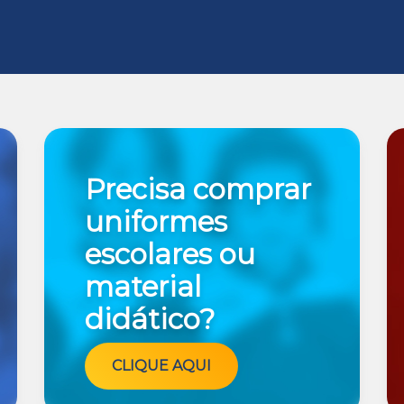
Precisa comprar
uniformes
escolares ou
material
didático?
CLIQUE AQUI