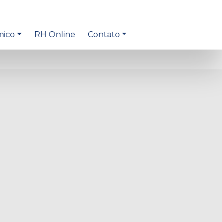
mico
RH Online
Contato