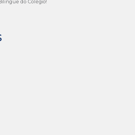
ilíngue do Colégio!
S