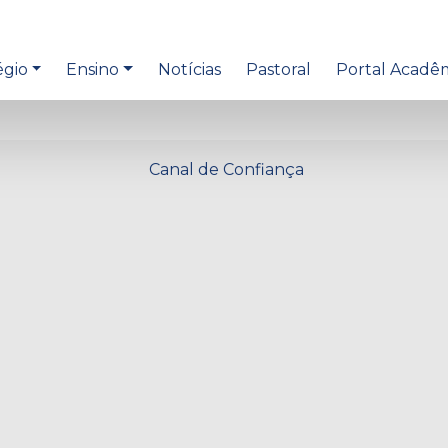
égio
Ensino
Notícias
Pastoral
Portal Acadê
Canal de Confiança